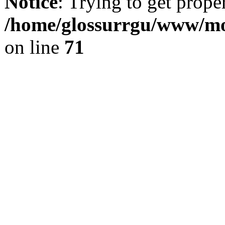
Notice
: Trying to get prope
/home/glossurrgu/www/mod
on line
71