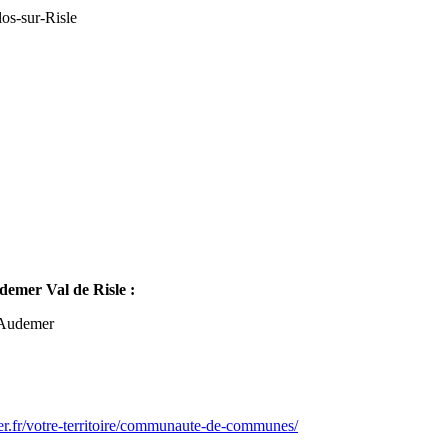
os-sur-Risle
mer Val de Risle :
-Audemer
er.fr/votre-territoire/communaute-de-communes/