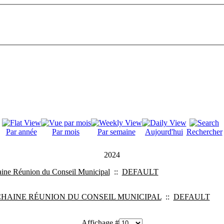
Par année
Par mois
Par semaine
Aujourd'hui
Rechercher
2024
ine Réunion du Conseil Municipal
::
DEFAULT
HAINE RÉUNION DU CONSEIL MUNICIPAL
::
DEFAULT
Affichage #