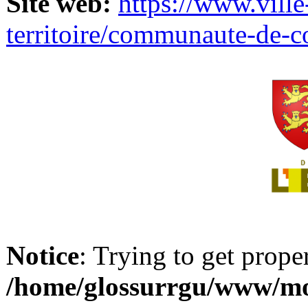
Site web:
https://www.ville
territoire/communaute-de-
Notice
: Trying to get prope
/home/glossurrgu/www/mod