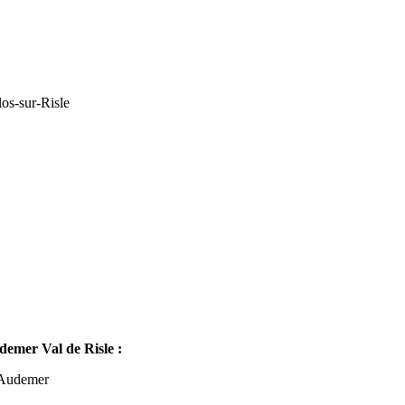
os-sur-Risle
mer Val de Risle :
-Audemer