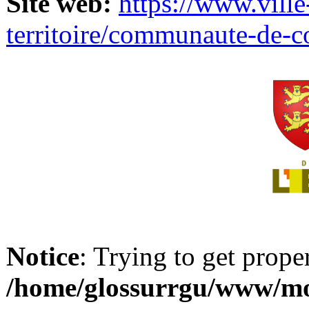
Site web:
https://www.ville
territoire/communaute-de-
Notice
: Trying to get prope
/home/glossurrgu/www/mod