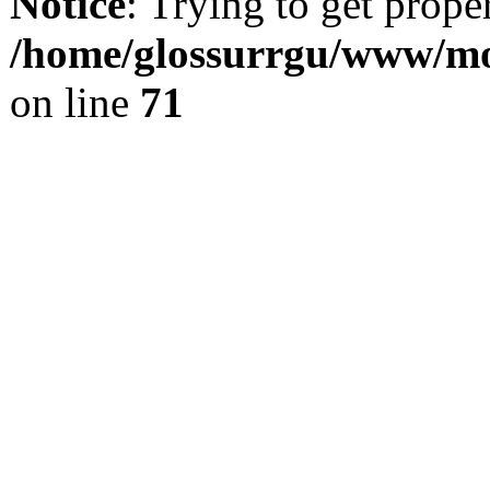
Notice
: Trying to get prope
/home/glossurrgu/www/mod
on line
71