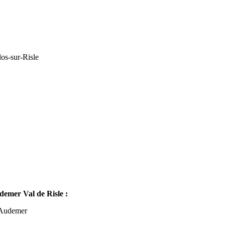
os-sur-Risle
mer Val de Risle :
-Audemer