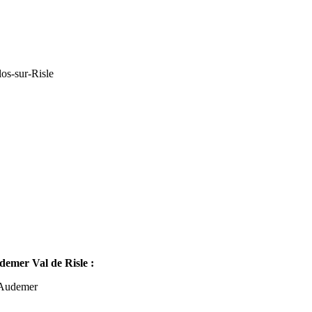
os-sur-Risle
mer Val de Risle :
-Audemer