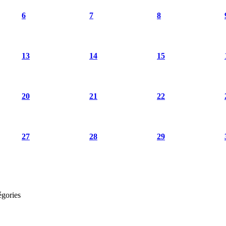
6
7
8
13
14
15
20
21
22
27
28
29
égories