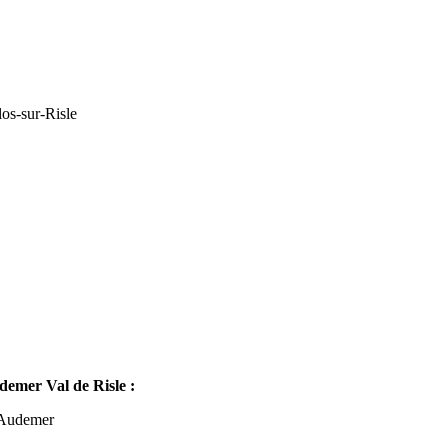
os-sur-Risle
mer Val de Risle :
-Audemer