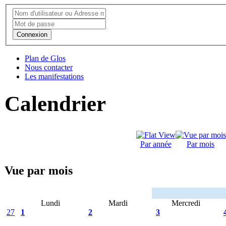
Connexion
Plan de Glos
Nous contacter
Les manifestations
Calendrier
Par année
Par mois
Vue par mois
Lundi
Mardi
Mercredi
27
1
2
3