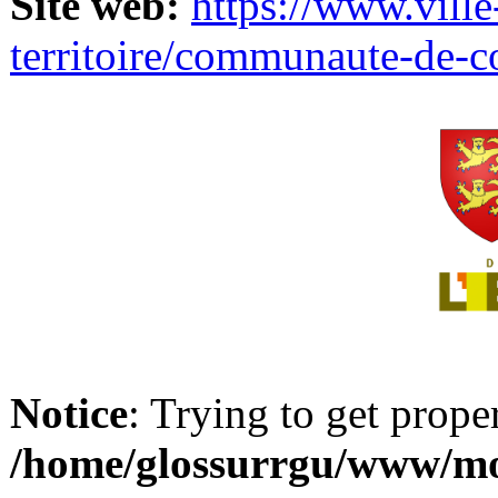
Site web:
https://www.ville
territoire/communaute-de-
Notice
: Trying to get prope
/home/glossurrgu/www/mod