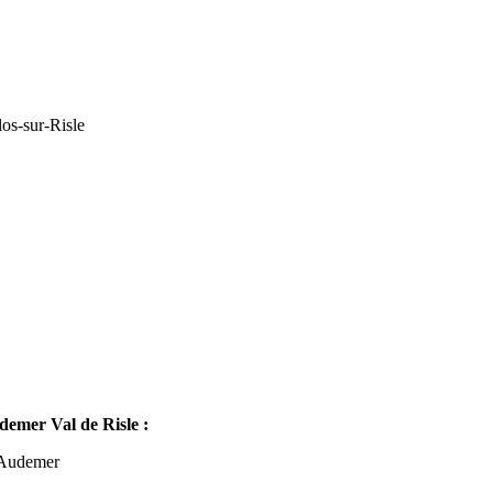
os-sur-Risle
mer Val de Risle :
-Audemer