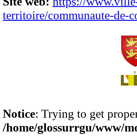
Site web:
https://www.ville
territoire/communaute-de-
Notice
: Trying to get prope
/home/glossurrgu/www/mod