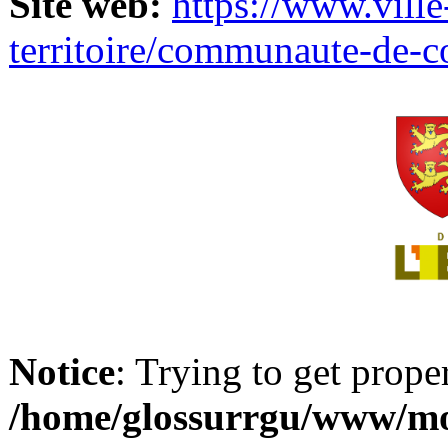
Site web:
https://www.ville
territoire/communaute-de-
Notice
: Trying to get prope
/home/glossurrgu/www/mod