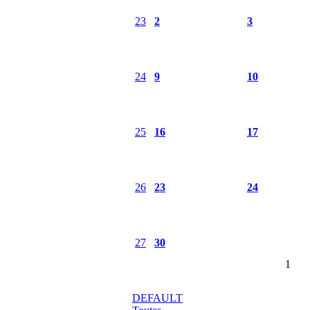
23
2
3
24
9
10
25
16
17
26
23
24
27
30
1
DEFAULT