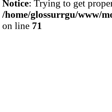
Notice
: Trying to get prope
/home/glossurrgu/www/mod
on line
71