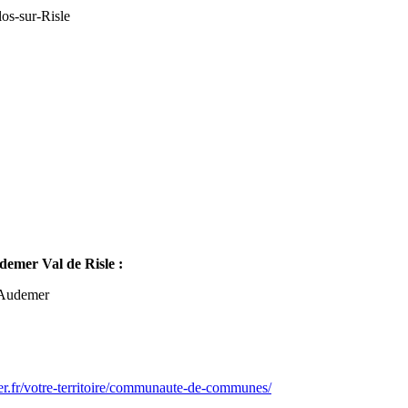
os-sur-Risle
mer Val de Risle :
-Audemer
er.fr/votre-territoire/communaute-de-communes/