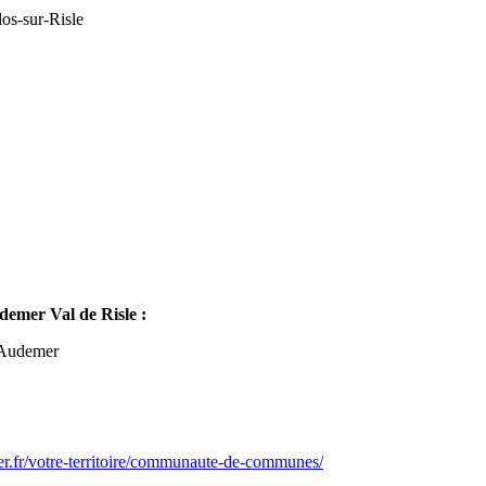
os-sur-Risle
mer Val de Risle :
-Audemer
er.fr/votre-territoire/communaute-de-communes/