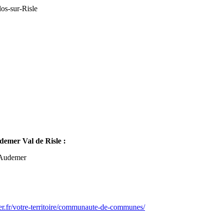
os-sur-Risle
mer Val de Risle :
-Audemer
er.fr/votre-territoire/communaute-de-communes/