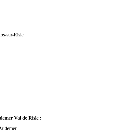
os-sur-Risle
mer Val de Risle :
-Audemer