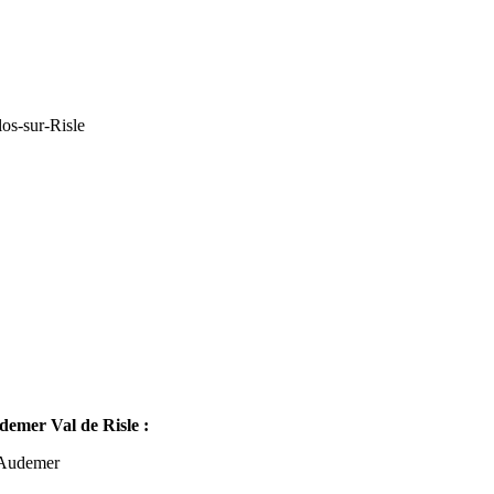
os-sur-Risle
mer Val de Risle :
-Audemer