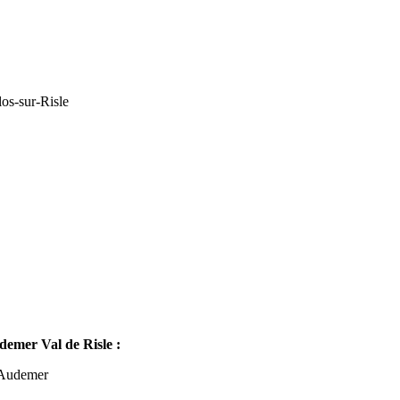
os-sur-Risle
mer Val de Risle :
-Audemer