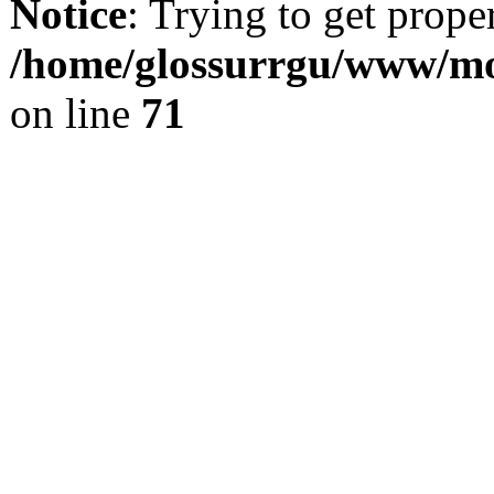
Notice
: Trying to get prope
/home/glossurrgu/www/mod
on line
71