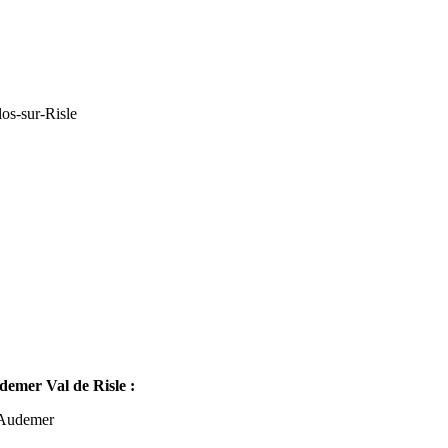
os-sur-Risle
mer Val de Risle :
-Audemer