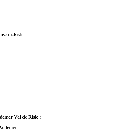
os-sur-Risle
mer Val de Risle :
-Audemer