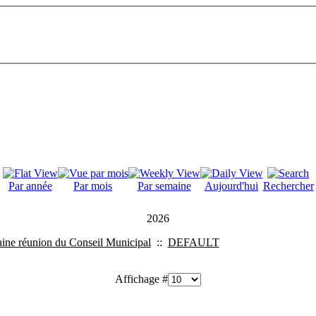
Par année
Par mois
Par semaine
Aujourd'hui
Rechercher
2026
ine réunion du Conseil Municipal
::
DEFAULT
Affichage #