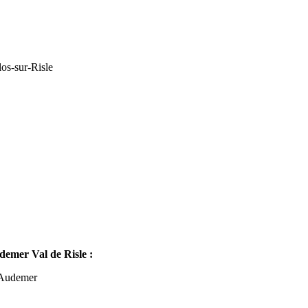
os-sur-Risle
mer Val de Risle :
-Audemer