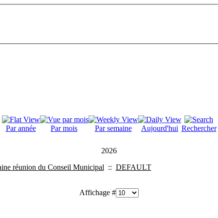
Par année
Par mois
Par semaine
Aujourd'hui
Rechercher
2026
ine réunion du Conseil Municipal
::
DEFAULT
Affichage #