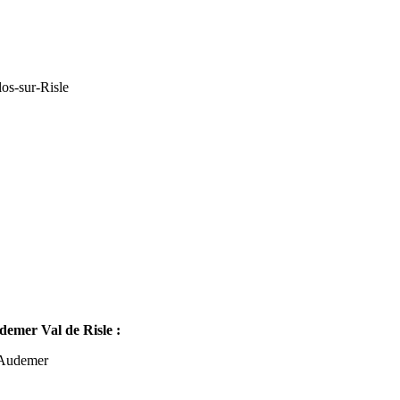
os-sur-Risle
mer Val de Risle :
-Audemer