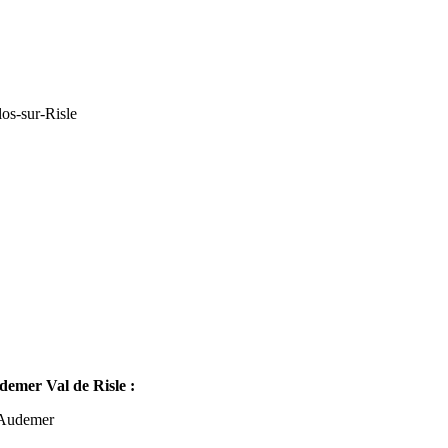
os-sur-Risle
mer Val de Risle :
-Audemer