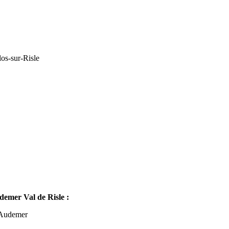
os-sur-Risle
mer Val de Risle :
-Audemer