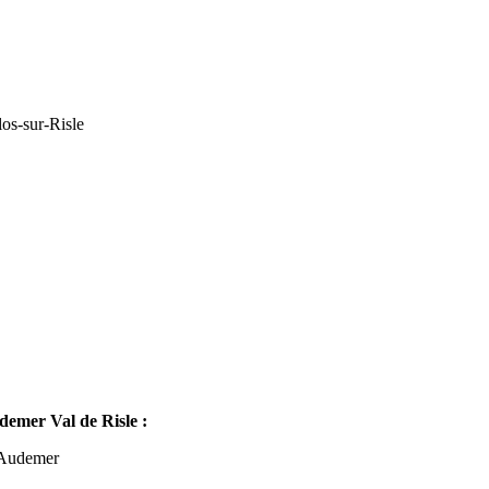
os-sur-Risle
mer Val de Risle :
-Audemer