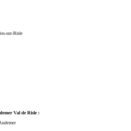
os-sur-Risle
mer Val de Risle :
-Audemer