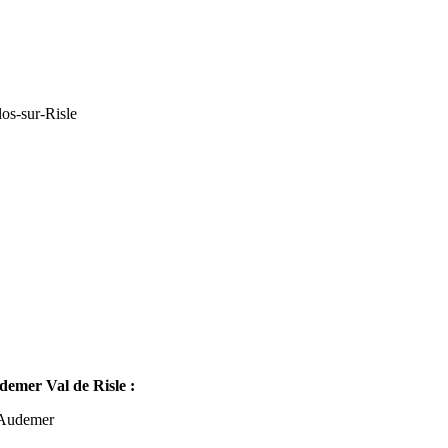
os-sur-Risle
mer Val de Risle :
-Audemer