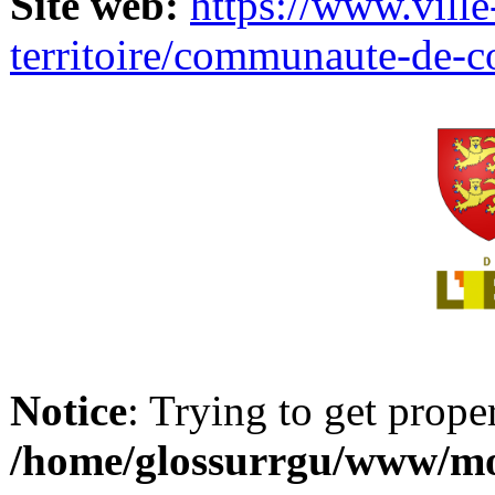
Site web:
https://www.ville
territoire/communaute-de-
Notice
: Trying to get prope
/home/glossurrgu/www/mod