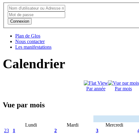
Connexion
Plan de Glos
Nous contacter
Les manifestations
Calendrier
Par année
Par mois
Vue par mois
Lundi
Mardi
Mercredi
23
1
2
3