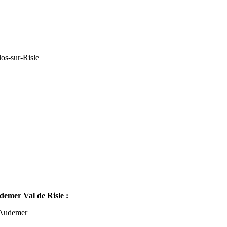
os-sur-Risle
mer Val de Risle :
-Audemer