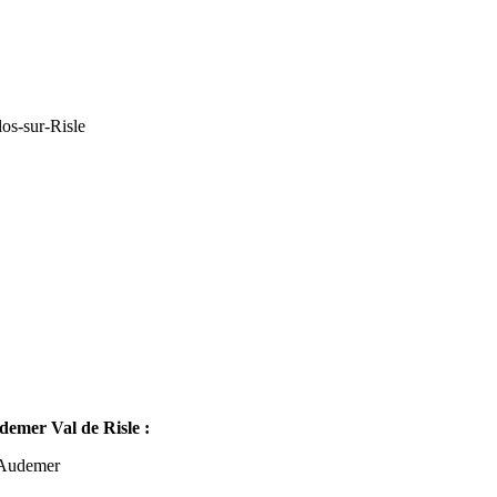
os-sur-Risle
mer Val de Risle :
-Audemer