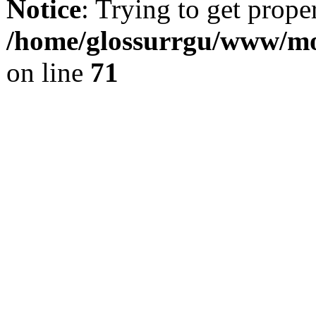
Notice
: Trying to get prope
/home/glossurrgu/www/mod
on line
71