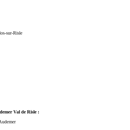
os-sur-Risle
mer Val de Risle :
-Audemer