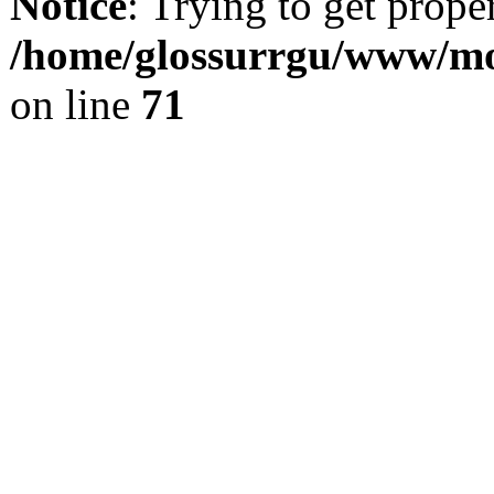
Notice
: Trying to get prope
/home/glossurrgu/www/mod
on line
71