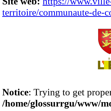
Site web:
https://www.ville
territoire/communaute-de-
Notice
: Trying to get prope
/home/glossurrgu/www/mod