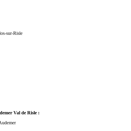
os-sur-Risle
mer Val de Risle :
-Audemer